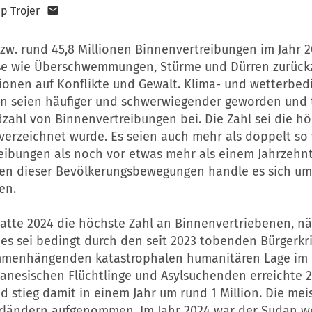
pp Trojer
zw. rund 45,8 Millionen Binnenvertreibungen im Jahr 2
sse wie Überschwemmungen, Stürme und Dürren zurück
lionen auf Konflikte und Gewalt. Klima- und wetterbed
n seien häufiger und schwerwiegender geworden und 
zahl von Binnenvertreibungen bei. Die Zahl sei die höc
verzeichnet wurde. Es seien auch mehr als doppelt so 
eibungen als noch vor etwas mehr als einem Jahrzehnt
elen dieser Bevölkerungsbewegungen handle es sich um 
en.
atte 2024 die höchste Zahl an Binnenvertriebenen, nä
ies sei bedingt durch den seit 2023 tobenden Bürgerkr
menhängenden katastrophalen humanitären Lage im 
danesischen Flüchtlinge und Asylsuchenden erreichte 2
d stieg damit in einem Jahr um rund 1 Million. Die me
ländern aufgenommen. Im Jahr 2024 war der Sudan we