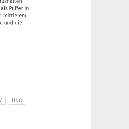
aushalten
ls Puffer in
d mittlerem
fe und die
M
UNO