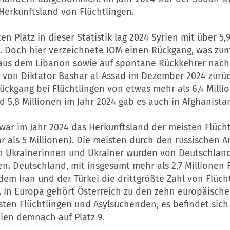
Herkunftsland von Flüchtlingen.
en Platz in dieser Statistik lag 2024 Syrien mit über 5,
n. Doch hier verzeichnete
IOM
einen Rückgang, was zum 
aus dem Libanon sowie auf spontane Rückkehrer nach
 von Diktator Bashar al-Assad im Dezember 2024 zurü
ückgang bei Flüchtlingen von etwas mehr als 6,4 Milli
d 5,8 Millionen im Jahr 2024 gab es auch in Afghanista
war im Jahr 2024 das Herkunftsland der meisten Flücht
 als 5 Millionen). Die meisten durch den russischen An
n Ukrainerinnen und Ukrainer wurden von Deutschlan
. Deutschland, mit insgesamt mehr als 2,7 Millionen F
em Iran und der Türkei die drittgrößte Zahl von Flüch
f. In Europa gehört Österreich zu den zehn europäisch
ten Flüchtlingen und Asylsuchenden, es befindet sich 
ien demnach auf Platz 9.