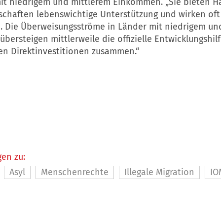
it niedrigem und mittlerem Einkommen. „Sie bieten H
chaften lebenswichtige Unterstützung und wirken oft a
n. Die Überweisungsströme in Länder mit niedrigem un
ersteigen mittlerweile die offizielle Entwicklungshil
en Direktinvestitionen zusammen.“
en zu:
Asyl
Menschenrechte
Illegale Migration
IO