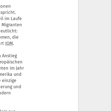
lionen
spricht.
il im Laufe
n Migranten
eutlicht:
omen, die
ärt
IOM
.
m Anstieg
uropäischen
mten im Jahr
amerika und
e einzige
terung und
ndern