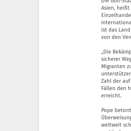
Die Golf-Sta
Asien, heißt
Einzelhandel
internationa
ist das Land
von den Ver
„Die Bekämpf
sicherer Weg
Migranten z
unterstützen
Zahl der au
Fällen den 
erreicht.
Pope betont 
Überweisung
weltweit sch