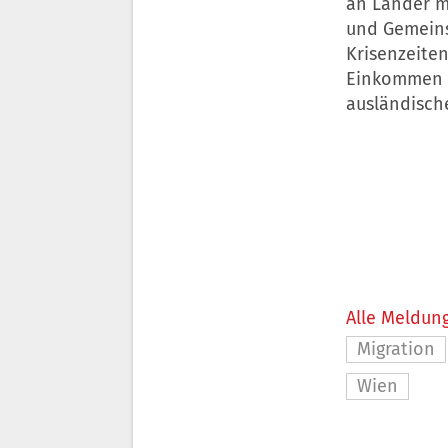
an Länder m
und Gemeins
Krisenzeite
Einkommen üb
ausländisch
Alle Meldung
Migration
Wien