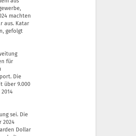
llem aus
tgewerbe,
 2024 machten
r aus. Katar
, gefolgt
weitung
en für
u
port. Die
t über 9.000
 2014
ung sei. Die
r 2024
iarden Dollar