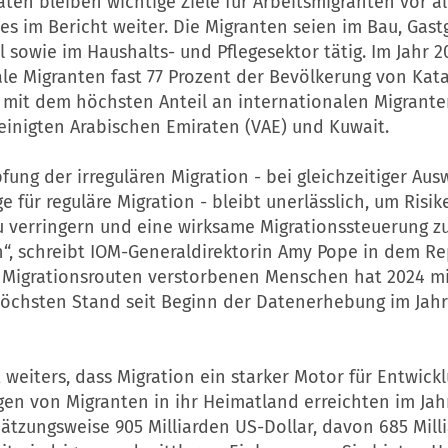
aten bleiben wichtige Ziele für Arbeitsmigranten vor a
 es im Bericht weiter. Die Migranten seien im Bau, Gas
 sowie im Haushalts- und Pflegesektor tätig. Im Jahr
le Migranten fast 77 Prozent der Bevölkerung von Kata
 mit dem höchsten Anteil an internationalen Migranten
einigten Arabischen Emiraten (VAE) und Kuwait.
ung der irregulären Migration - bei gleichzeitiger Aus
e für reguläre Migration - bleibt unerlässlich, um Risik
u verringern und eine wirksame Migrationssteuerung z
“, schreibt IOM-Generaldirektorin Amy Pope in dem Re
f Migrationsrouten verstorbenen Menschen hat 2024 mi
höchsten Stand seit Beginn der Datenerhebung im Jahr
weiters, dass Migration ein starker Motor für Entwickl
en von Migranten in ihr Heimatland erreichten im Jah
ätzungsweise 905 Milliarden US-Dollar, davon 685 Mill