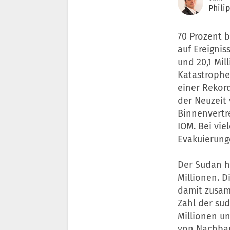
Phili
70 Prozent b
auf Ereigni
und 20,1 Mil
Katastrophe
einer Rekord
der Neuzeit 
Binnenvertr
IOM
. Bei vi
Evakuierung
Der Sudan h
Millionen. D
damit zusam
Zahl der su
Millionen un
von Nachbar