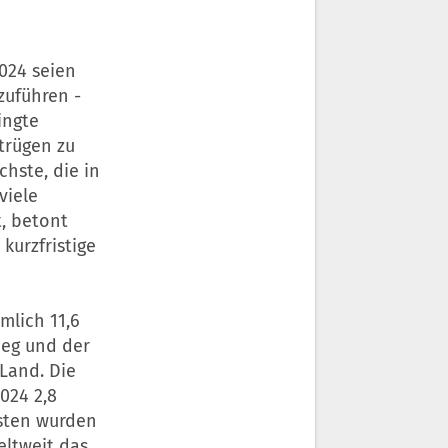
024 seien
zuführen -
ingte
trügen zu
hste, die in
viele
, betont
kurzfristige
mlich 11,6
ieg und der
Land. Die
024 2,8
isten wurden
ltweit das