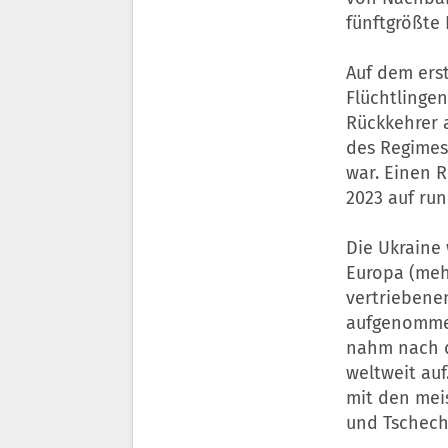
fünftgrößte 
Auf dem erst
Flüchtlinge
Rückkehrer 
des Regimes
war. Einen R
2023 auf run
Die Ukraine 
Europa (mehr
vertriebene
aufgenommen
nahm nach d
weltweit au
mit den meis
und Tschech