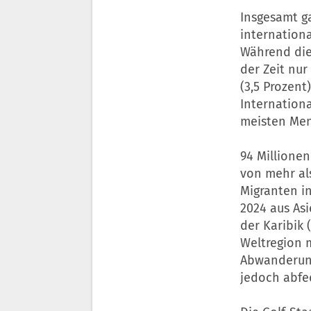
Insgesamt ga
internationa
Während die
der Zeit nur
(3,5 Prozent
Internationa
meisten Men
94 Millionen
von mehr als
Migranten i
2024 aus Asi
der Karibik 
Weltregion 
Abwanderung
jedoch abfe