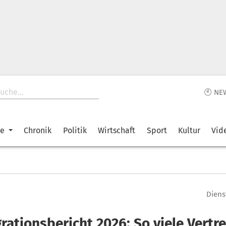
🕙 NE
ke
Chronik
Politik
Wirtschaft
Sport
Kultur
Vid
Diens
rationsbericht 2026: So viele Vertr