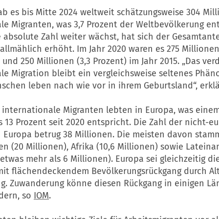
b es bis Mitte 2024 weltweit schätzungsweise 304 Mil
le Migranten, was 3,7 Prozent der Weltbevölkerung ent
 absolute Zahl weiter wächst, hat sich der Gesamtante
 allmählich erhöht. Im Jahr 2020 waren es 275 Millione
) und 250 Millionen (3,3 Prozent) im Jahr 2015. „Das verd
le Migration bleibt ein vergleichsweise seltenes Phän
schen leben nach wie vor in ihrem Geburtsland“, erkl
 internationale Migranten lebten in Europa, was eine
 13 Prozent seit 2020 entspricht. Die Zahl der nicht-e
n Europa betrug 38 Millionen. Die meisten davon stam
en (20 Millionen), Afrika (10,6 Millionen) sowie Latein
(etwas mehr als 6 Millionen). Europa sei gleichzeitig di
mit flächendeckendem Bevölkerungsrückgang durch Al
. Zuwanderung könne diesen Rückgang in einigen Lä
dern, so
IOM
.