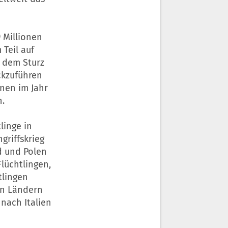
9 Millionen
Teil auf
 dem Sturz
ckzuführen
onen im Jahr
n.
linge in
griffskrieg
d und Polen
lüchtlingen,
tlingen
en Ländern
nach Italien