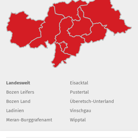
Landesweit
Eisacktal
Bozen Leifers
Pustertal
Bozen Land
Überetsch-Unterland
Ladinien
Vinschgau
Meran-Burggrafenamt
Wipptal