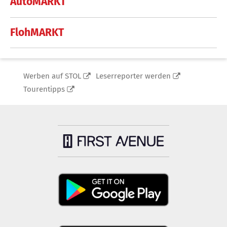
AutoMARKT
FlohMARKT
Werben auf STOL
Leserreporter werden
Tourentipps