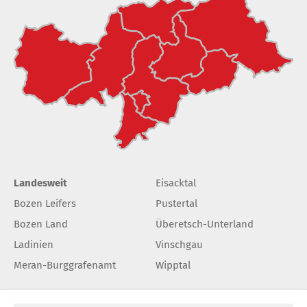
Landesweit
Eisacktal
Bozen Leifers
Pustertal
Bozen Land
Überetsch-Unterland
Ladinien
Vinschgau
Meran-Burggrafenamt
Wipptal