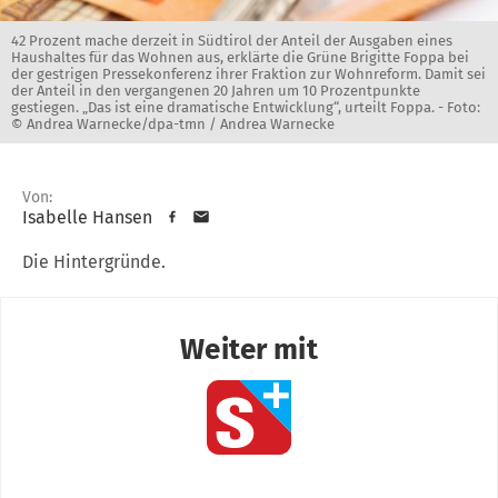
42 Prozent mache derzeit in Südtirol der Anteil der Ausgaben eines
Haushaltes für das Wohnen aus, erklärte die Grüne Brigitte Foppa bei
der gestrigen Pressekonferenz ihrer Fraktion zur Wohnreform. Damit sei
der Anteil in den vergangenen 20 Jahren um 10 Prozentpunkte
gestiegen. „Das ist eine dramatische Entwicklung“, urteilt Foppa. -
Foto:
© Andrea Warnecke/dpa-tmn / Andrea Warnecke
Von:
Isabelle Hansen
Die Hintergründe.