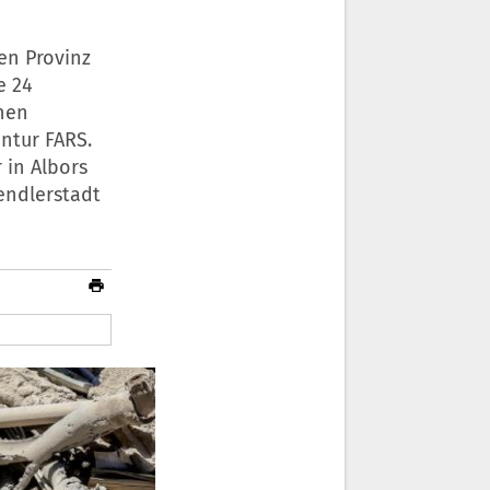
en Provinz
e 24
chen
ntur FARS.
 in Albors
Pendlerstadt