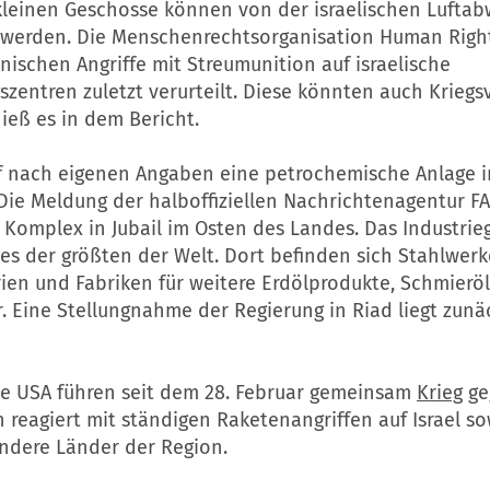
 kleinen Geschosse können von der israelischen Lufta
werden. Die Menschenrechtsorganisation Human Righ
anischen Angriffe mit Streumunition auf israelische
szentren zuletzt verurteilt. Diese könnten auch Krieg
hieß es in dem Bericht.
iff nach eigenen Angaben eine petrochemische Anlage i
 Die Meldung der halboffiziellen Nachrichtenagentur F
 Komplex in Jubail im Osten des Landes. Das Industrie
ines der größten der Welt. Dort befinden sich Stahlwerk
rien und Fabriken für weitere Erdölprodukte, Schmierö
 Eine Stellungnahme der Regierung in Riad liegt zunä
die USA führen seit dem 28. Februar gemeinsam
Krieg
ge
an reagiert mit ständigen Raketenangriffen auf Israel s
andere Länder der Region.