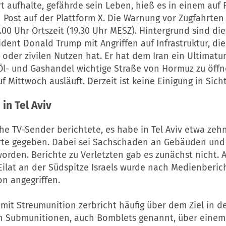
t aufhalte, gefährde sein Leben, hieß es in einem auf F
 Post auf der Plattform X. Die Warnung vor Zugfahrten
1.00 Uhr Ortszeit (19.30 Uhr MESZ). Hintergrund sind d
dent Donald Trump mit Angriffen auf Infrastruktur, die 
 oder zivilen Nutzen hat. Er hat dem Iran ein Ultimatum
Öl- und Gashandel wichtige Straße von Hormuz zu öffn
f Mittwoch ausläuft. Derzeit ist keine Einigung in Sicht
in Tel Aviv
che TV-Sender berichtete, es habe in Tel Aviv etwa zeh
rte gegeben. Dabei sei Sachschaden an Gebäuden und
orden. Berichte zu Verletzten gab es zunächst nicht. 
Eilat an der Südspitze Israels wurde nach Medienberic
n angegriffen.
mit Streumunition zerbricht häufig über dem Ziel in d
nn Submunitionen, auch Bomblets genannt, über einem