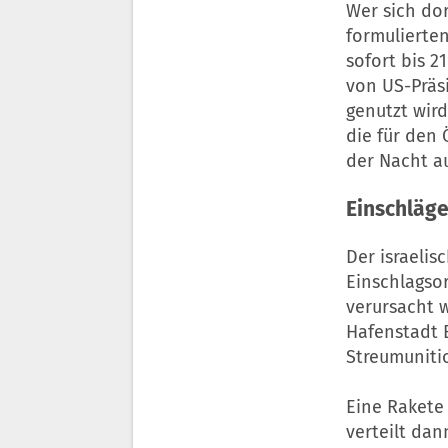
Wer sich dor
formulierten
sofort bis 2
von US-Präsi
genutzt wird
die für den 
der Nacht au
Einschläge 
Der israelis
Einschlagso
verursacht w
Hafenstadt 
Streumunitio
Eine Rakete 
verteilt da