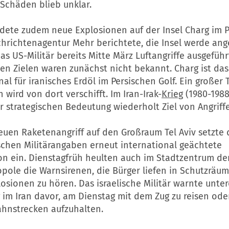
Schäden blieb unklar.
ldete zudem neue Explosionen auf der Insel Charg im 
chrichtenagentur Mehr berichtete, die Insel werde ange
as US-Militär bereits Mitte März Luftangriffe ausgeführt
en Zielen waren zunächst nicht bekannt. Charg ist das
al für iranisches Erdöl im Persischen Golf. Ein großer T
 wird von dort verschifft. Im Iran-Irak-
Krieg
(1980-1988
 strategischen Bedeutung wiederholt Ziel von Angriff
uen Raketenangriff auf den Großraum Tel Aviv setzte 
ischen Militärangaben erneut international geächtete
on ein. Dienstagfrüh heulten auch im Stadtzentrum de
pole die Warnsirenen, die Bürger liefen in Schutzräum
sionen zu hören. Das israelische Militär warnte unte
im Iran davor, am Dienstag mit dem Zug zu reisen oder
hnstrecken aufzuhalten.