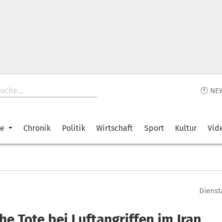
🕙 NE
ke
Chronik
Politik
Wirtschaft
Sport
Kultur
Vid
Diensta
he Tote bei Luftangriffen im Iran