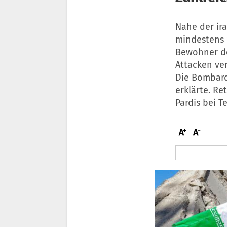
Nahe der ir
mindestens 
Bewohner de
Attacken ver
Die Bombard
erklärte. Re
Pardis bei T