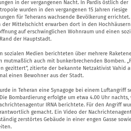
ngen in der vergangenen Nacht. In Pardis östlich der
tropole wurden in den vergangenen 15 Jahren riesige
ungen für Teherans wachsende Bevölkerung errichtet. 
 der Mittelschicht erwarben dort in den Hochhäusern
Hoffnung auf erschwinglichen Wohnraum und einen soz
 Rand der Hauptstadt.
en sozialen Medien berichteten über mehrere Raketene
on mutmaßlich auch mit bunkerbrechenden Bomben. „
 gezittert“, zitierte der bekannte Netzaktivist Vahid 
nal einen Bewohner aus der Stadt.
rde in Teheran eine Synagoge bei einem Luftangriff 
 Die Bombardierung erfolgte um etwa 4.00 Uhr nachts, 
achrichtenagentur IRNA berichtete. Für den Angriff wur
erantwortlich gemacht. Ein Video der Nachrichtenagent
lständig zerstörtes Gebäude in einer engen Gasse sowi
iten.