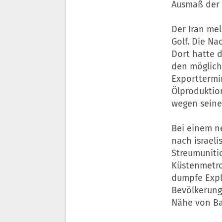
Ausmaß der 
Der Iran me
Golf. Die Na
Dort hatte d
den möglich
Exporttermin
Ölproduktion
wegen seiner
Bei einem ne
nach israel
Streumuniti
Küstenmetro
dumpfe Explo
Bevölkerung 
Nähe von Ba