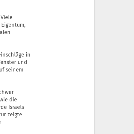
Viele
 Eigentum,
ialen
inschläge in
Fenster und
auf seinem
schwer
wie die
de Israels
ur zeigte
e