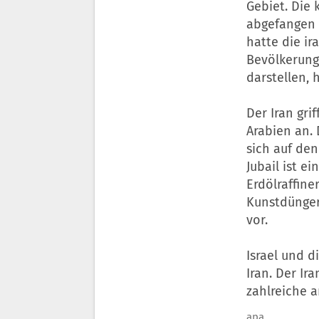
Gebiet. Die
abgefangen 
hatte die ir
Bevölkerung
darstellen, 
Der Iran gr
Arabien an.
sich auf den
Jubail ist e
Erdölraffine
Kunstdünger.
vor.
Israel und 
Iran. Der Ir
zahlreiche 
apa