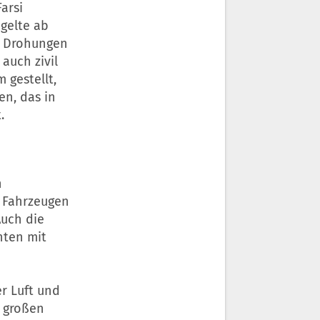
arsi
 gelte ab
ie Drohungen
auch zivil
 gestellt,
en, das in
.
n
 Fahrzeugen
Auch die
hten mit
er Luft und
 großen