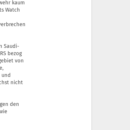
bwehr kaum
ts Watch
sverbrechen
n Saudi-
ARS bezog
gebiet von
e,
l und
chst nicht
gen den
owie