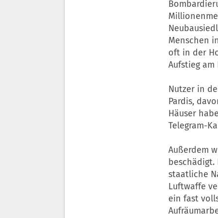
Bombardieru
Millionenme
Neubausiedl
Menschen in
oft in der 
Aufstieg am
Nutzer in d
Pardis, dav
Häuser haben
Telegram-Ka
Außerdem wu
beschädigt.
staatliche N
Luftwaffe v
ein fast vol
Aufräumarbe