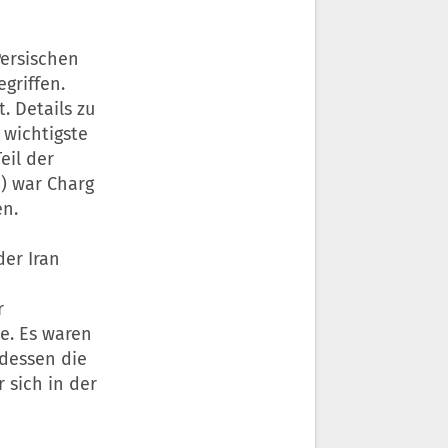
Persischen
griffen.
. Details zu
 wichtigste
eil der
) war Charg
en.
der Iran
r
e. Es waren
rdessen die
 sich in der