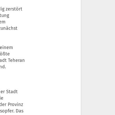
ig zerstört
itung
dem
zunächst
t einem
rößte
tadt Teheran
nd.
der Stadt
ie
der Provinz
sopfer. Das