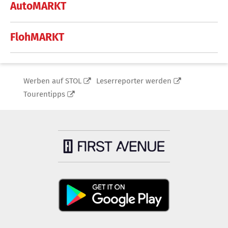
AutoMARKT
FlohMARKT
Werben auf STOL
Leserreporter werden
Tourentipps