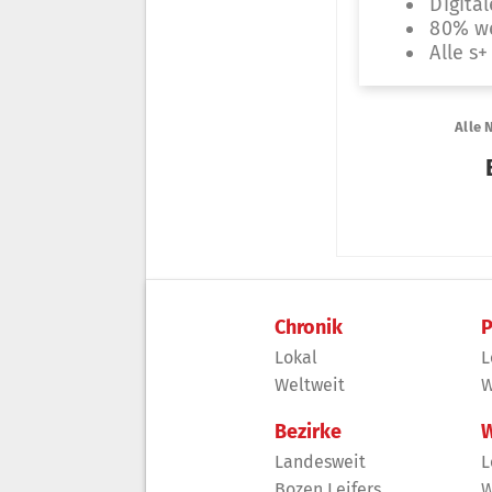
Chronik
P
Lokal
L
Weltweit
W
Bezirke
W
Landesweit
L
Bozen Leifers
W