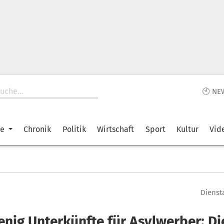
🕙 NE
ke
Chronik
Politik
Wirtschaft
Sport
Kultur
Vid
Diensta
nig Unterkünfte für Asylwerber: Die