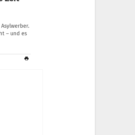
Asylwerber.
ht – und es