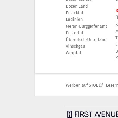
Bozen Land
K
Eisacktal
Ü
Ladinien
K
Meran-Burggrafenamt
M
Pustertal
T
Überetsch-Unterland
L
Vinschgau
B
Wipptal
K
Werben auf STOL
Leser