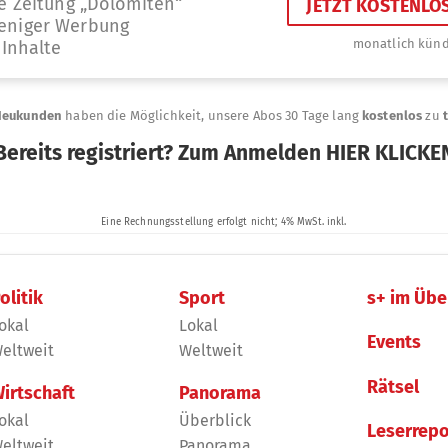
olitik
Sport
s+ im Übe
okal
Lokal
Events
eltweit
Weltweit
Rätsel
irtschaft
Panorama
okal
Überblick
Leserrepo
eltweit
Panorama