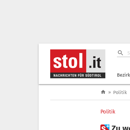
Bezir
»
Politik
Politik

Zu we