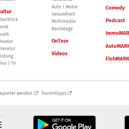
Auto / Motor
Comedy
ultur
Gesundheit
berblick
Podcast
Multimedia
unst
Backstage
ImmoMAR
usik
OnTour
heater
AutoMAR
iteratur
Videos
ildung
FlohMAR
ino / TV
reporter werden
Tourentipps