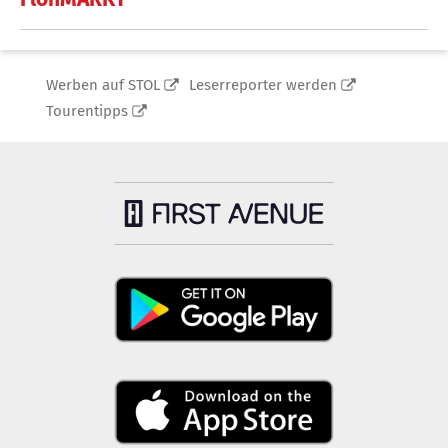
Werben auf STOL
Leserreporter werden
Tourentipps