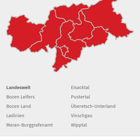
Landesweit
Eisacktal
Bozen Leifers
Pustertal
Bozen Land
Überetsch-Unterland
Ladinien
Vinschgau
Meran-Burggrafenamt
Wipptal