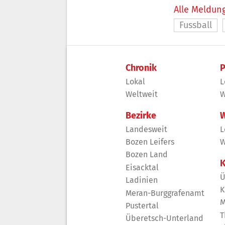
Alle Meldung
Fussball
Chronik
P
Lokal
L
Weltweit
W
Bezirke
W
Landesweit
L
Bozen Leifers
W
Bozen Land
K
Eisacktal
Ü
Ladinien
K
Meran-Burggrafenamt
M
Pustertal
T
Überetsch-Unterland