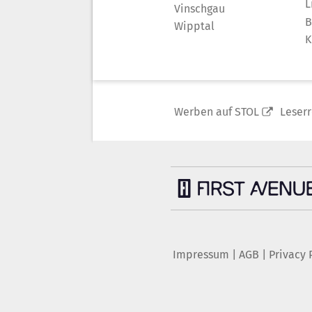
L
Vinschgau
B
Wipptal
K
Werben auf STOL
Leser
Impressum
|
AGB
|
Privacy 