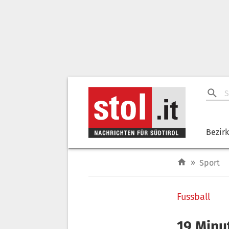
Bezir
»
Sport
Fussball
19 Minut