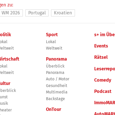
en zu:
WM 2026
Portugal
Kroatien
olitik
Sport
s+ im Übe
okal
Lokal
Events
eltweit
Weltweit
Rätsel
irtschaft
Panorama
okal
Überblick
Leserrepo
eltweit
Panorama
Auto / Motor
Comedy
ultur
Gesundheit
berblick
Podcast
Multimedia
unst
Backstage
ImmoMAR
usik
OnTour
heater
AutoMAR