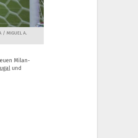
A / MIGUEL A.
neuen Milan-
ugal
und