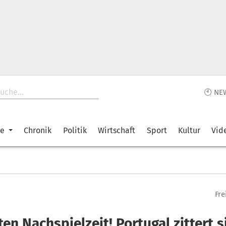
🕙 NE
ke
Chronik
Politik
Wirtschaft
Sport
Kultur
Vid
Fre
en Nachspielzeit! Portugal zittert s