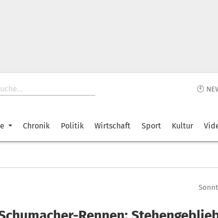
🕙 NE
ke
Chronik
Politik
Wirtschaft
Sport
Kultur
Vid
Sonnta
 Schumacher-Rennen: Stehengeblie