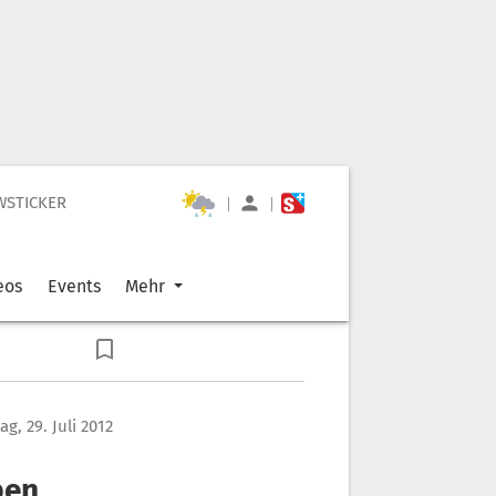
WSTICKER
|
|
eos
Events
Mehr
g, 29. Juli 2012
ben,