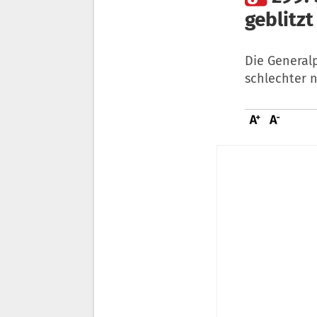
geblitz
Die General
schlechter n