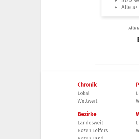
Chronik
P
Lokal
L
Weltweit
W
Bezirke
W
Landesweit
L
Bozen Leifers
W
Bozen Land