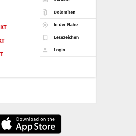
Dolomiten
In der Nähe
KT
Lesezeichen
KT
Login
KT