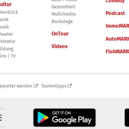
Comedy
ultur
Gesundheit
berblick
Podcast
Multimedia
unst
Backstage
ImmoMAR
usik
OnTour
heater
AutoMAR
iteratur
Videos
ildung
FlohMAR
ino / TV
reporter werden
Tourentipps