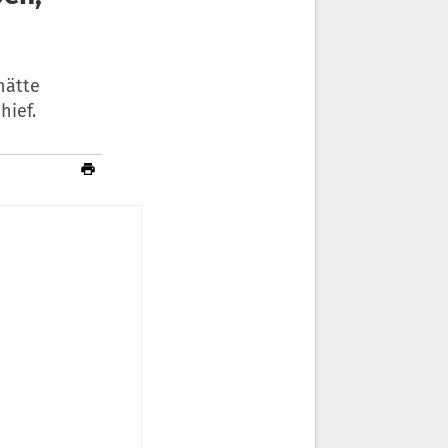
hätte
hief.