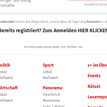
olitik
Sport
s+ im Übe
okal
Lokal
Events
eltweit
Weltweit
Rätsel
irtschaft
Panorama
okal
Überblick
Leserrepo
eltweit
Panorama
Auto / Motor