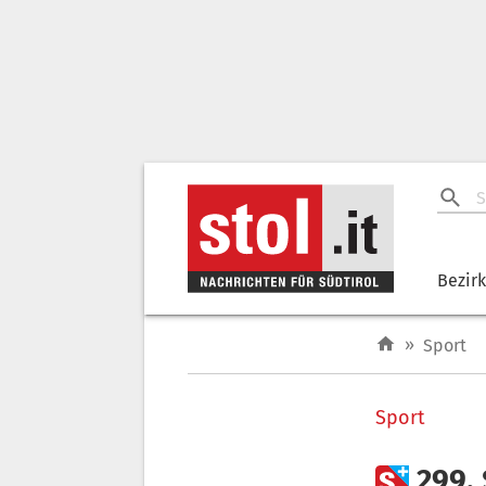
Bezir
»
Sport
Sport

299.