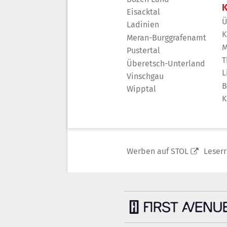
K
Eisacktal
Ü
Ladinien
K
Meran-Burggrafenamt
M
Pustertal
T
Überetsch-Unterland
L
Vinschgau
B
Wipptal
K
Werben auf STOL
Leser