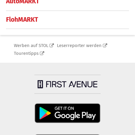
AutoMARKT
FlohMARKT
Werben auf STOL
Leserreporter werden
Tourentipps