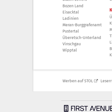
Bozen Land
K
Eisacktal
Ü
Ladinien
K
Meran-Burggrafenamt
M
Pustertal
T
Überetsch-Unterland
L
Vinschgau
B
Wipptal
K
Werben auf STOL
Leser