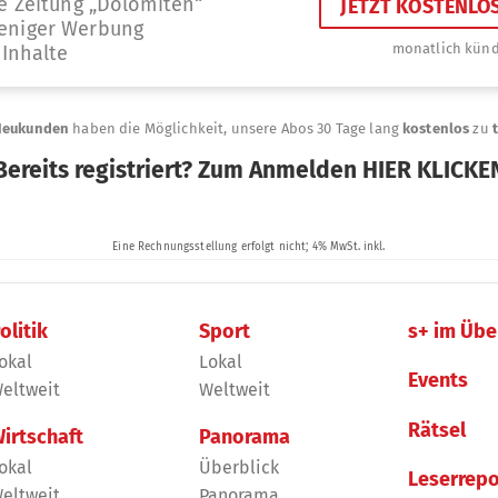
olitik
Sport
s+ im Übe
okal
Lokal
Events
eltweit
Weltweit
Rätsel
irtschaft
Panorama
okal
Überblick
Leserrepo
eltweit
Panorama