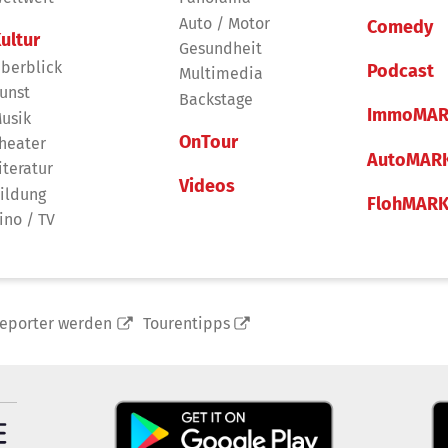
Auto / Motor
Comedy
ultur
Gesundheit
berblick
Podcast
Multimedia
unst
Backstage
ImmoMAR
usik
OnTour
heater
AutoMAR
iteratur
Videos
ildung
FlohMAR
ino / TV
reporter werden
Tourentipps