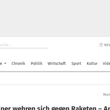
🕙 NE
ke
Chronik
Politik
Wirtschaft
Sport
Kultur
Vid
Mont
iner wehren sich gegen Raketen – A