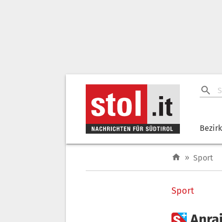
Bezir
»
Sport
Sport

Anra