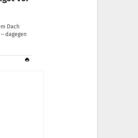
em Dach
t – dagegen