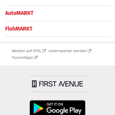
AutoMARKT
FlohMARKT
Werben auf STOL
Leserreporter werden
Tourentipps