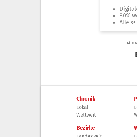
Chronik
P
Lokal
L
Weltweit
W
Bezirke
W
Landesweit
L