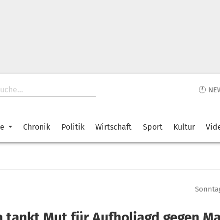
🕙 NE
ke
Chronik
Politik
Wirtschaft
Sport
Kultur
Vid
Sonntag
a tankt Mut für Aufholjagd gegen Ma