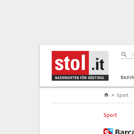
Bezir
»
Sport
Sport

Barç