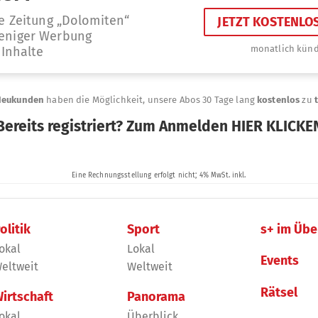
olitik
Sport
s+ im Übe
okal
Lokal
Events
eltweit
Weltweit
Rätsel
irtschaft
Panorama
okal
Überblick