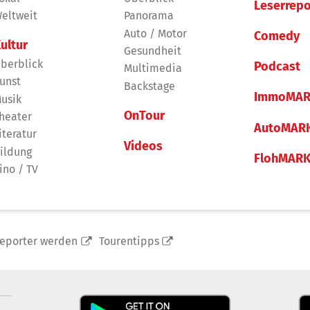
Leserrepo
eltweit
Panorama
Auto / Motor
Comedy
ultur
Gesundheit
berblick
Podcast
Multimedia
unst
Backstage
ImmoMAR
usik
OnTour
heater
AutoMAR
iteratur
Videos
ildung
FlohMAR
ino / TV
reporter werden
Tourentipps