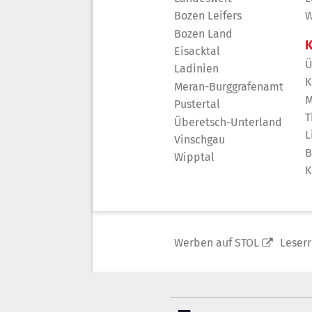
Bozen Leifers
W
Bozen Land
K
Eisacktal
Ü
Ladinien
K
Meran-Burggrafenamt
M
Pustertal
T
Überetsch-Unterland
L
Vinschgau
B
Wipptal
K
Werben auf STOL
Leser