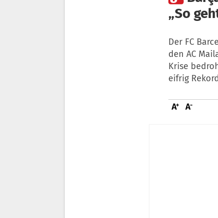
„So geht
Der FC Barc
den AC Mail
Krise bedro
eifrig Rekor