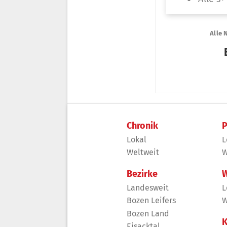
Chronik
P
Lokal
L
Weltweit
W
Bezirke
W
Landesweit
L
Bozen Leifers
W
Bozen Land
K
Eisacktal