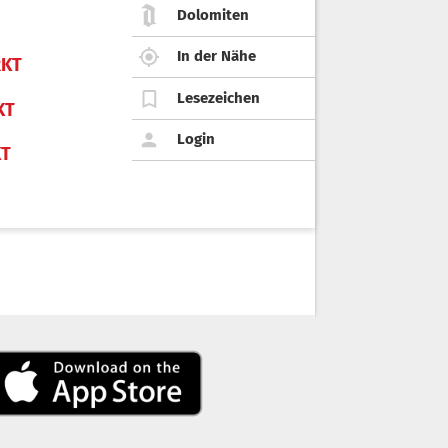
Dolomiten
In der Nähe
KT
Lesezeichen
KT
Login
KT