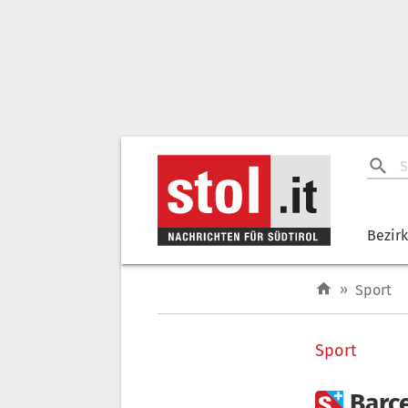
Bezir
»
Sport
Sport

Barc