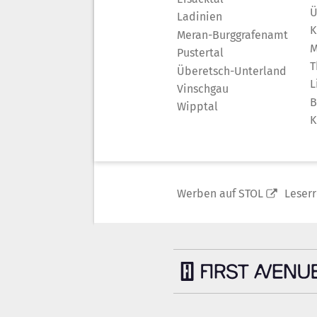
Ü
Ladinien
K
Meran-Burggrafenamt
M
Pustertal
T
Überetsch-Unterland
L
Vinschgau
B
Wipptal
K
Werben auf STOL
Leser