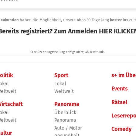
olitik
Sport
s+ im Übe
okal
Lokal
Events
eltweit
Weltweit
Rätsel
irtschaft
Panorama
okal
Überblick
Leserrepo
eltweit
Panorama
Auto / Motor
Comedy
ultur
Gesundheit