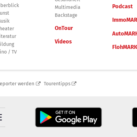
berblick
Podcast
Multimedia
unst
Backstage
ImmoMAR
usik
OnTour
heater
AutoMAR
iteratur
Videos
ildung
FlohMAR
ino / TV
reporter werden
Tourentipps