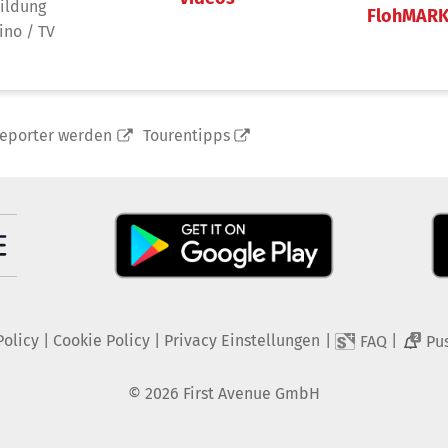
ildung
FlohMAR
ino / TV
reporter werden
Tourentipps
Policy
|
Cookie Policy
|
Privacy Einstellungen
|
|
FAQ
Pu
2
©
2026
First Avenue GmbH