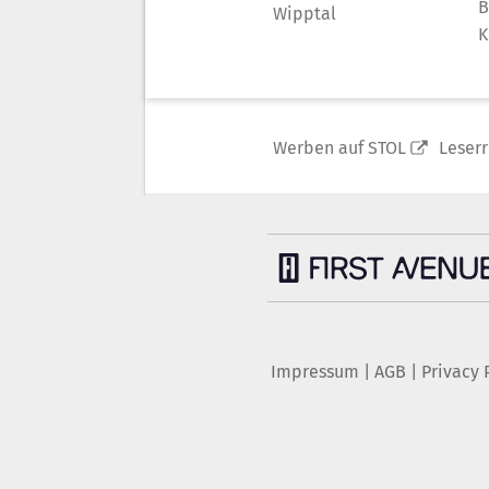
B
Wipptal
K
Werben auf STOL
Leser
Impressum
|
AGB
|
Privacy 