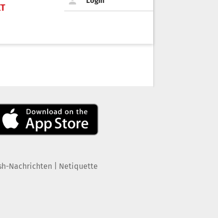
Login
KT
|
sh-Nachrichten
Netiquette