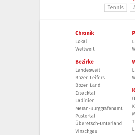
Tennis
Chronik
P
Lokal
L
Weltweit
W
Bezirke
W
Landesweit
L
Bozen Leifers
W
Bozen Land
K
Eisacktal
Ü
Ladinien
K
Meran-Burggrafenamt
M
Pustertal
T
Überetsch-Unterland
L
Vinschgau