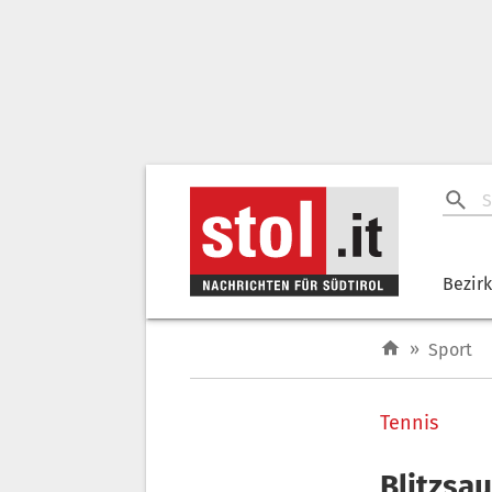
Bezir
»
Sport
Tennis
Blitzsau