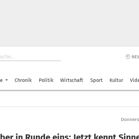
🕙 NE
ke
Chronik
Politik
Wirtschaft
Sport
Kultur
Vid
Donnerst
ber in Runde eins: Jetzt kennt Sinn