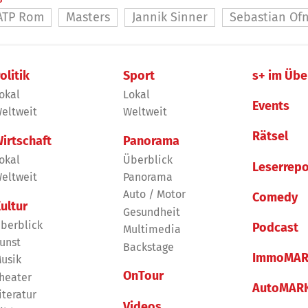
ATP Rom
Masters
Jannik Sinner
Sebastian Of
olitik
Sport
s+ im Übe
okal
Lokal
Events
eltweit
Weltweit
Rätsel
irtschaft
Panorama
okal
Überblick
Leserrepo
eltweit
Panorama
Auto / Motor
Comedy
ultur
Gesundheit
berblick
Podcast
Multimedia
unst
Backstage
ImmoMAR
usik
OnTour
heater
AutoMAR
iteratur
Videos