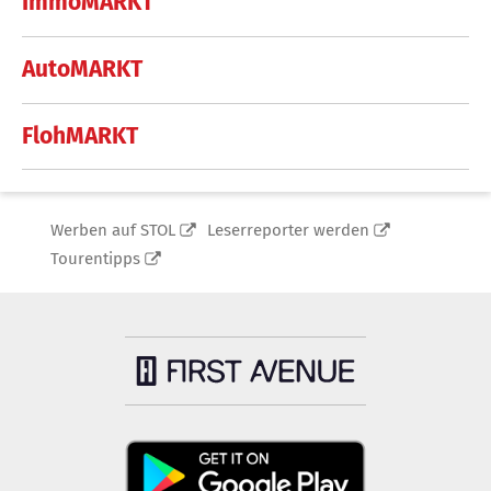
ImmoMARKT
AutoMARKT
FlohMARKT
Werben auf STOL
Leserreporter werden
Tourentipps