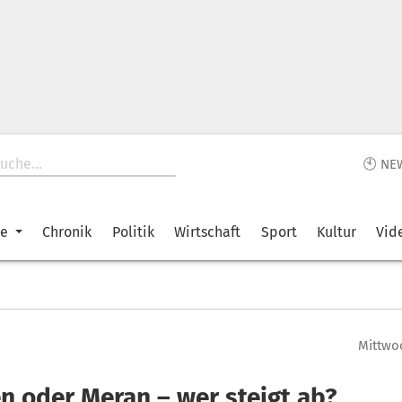
🕙 NE
ke
Chronik
Politik
Wirtschaft
Sport
Kultur
Vid
Mittwoc
en oder Meran – wer steigt ab?