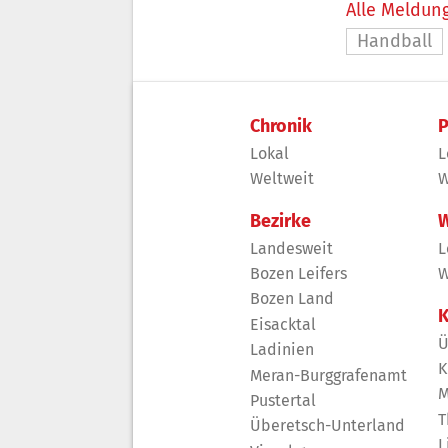
Alle Meldung
Handball
Chronik
P
Lokal
L
Weltweit
W
Bezirke
W
Landesweit
L
Bozen Leifers
W
Bozen Land
K
Eisacktal
Ü
Ladinien
K
Meran-Burggrafenamt
M
Pustertal
T
Überetsch-Unterland
L