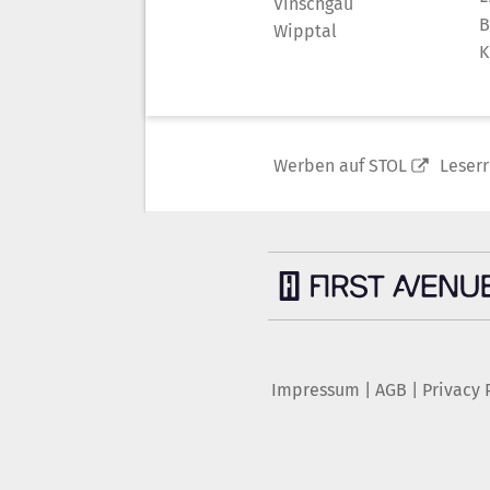
Vinschgau
B
Wipptal
K
Werben auf STOL
Leser
Impressum
|
AGB
|
Privacy 