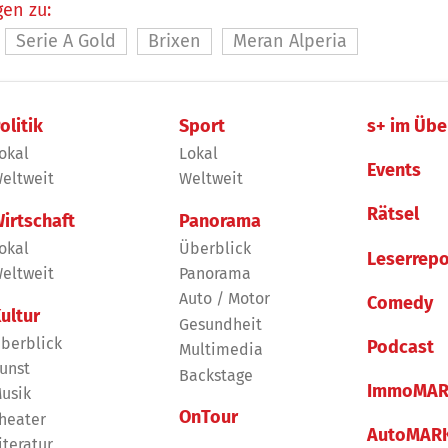
en zu:
Serie A Gold
Brixen
Meran Alperia
olitik
Sport
s+ im Übe
okal
Lokal
Events
eltweit
Weltweit
Rätsel
irtschaft
Panorama
okal
Überblick
Leserrepo
eltweit
Panorama
Auto / Motor
Comedy
ultur
Gesundheit
berblick
Podcast
Multimedia
unst
Backstage
ImmoMAR
usik
OnTour
heater
AutoMAR
iteratur