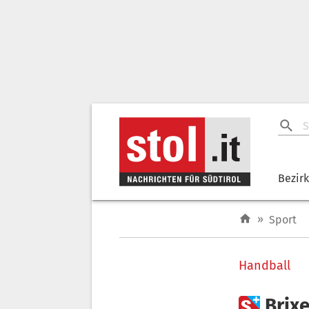
Bezir
»
Sport
Handball

Brix