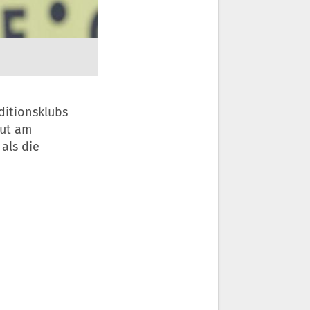
ditionsklubs
out am
als die