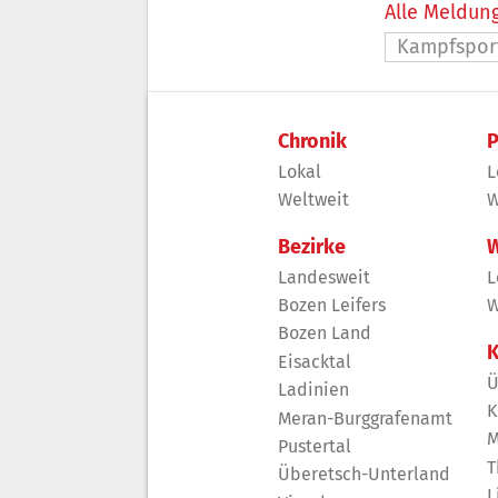
Alle Meldung
Kampfspor
Chronik
P
Lokal
L
Weltweit
W
Bezirke
W
Landesweit
L
Bozen Leifers
W
Bozen Land
K
Eisacktal
Ü
Ladinien
K
Meran-Burggrafenamt
M
Pustertal
T
Überetsch-Unterland
L