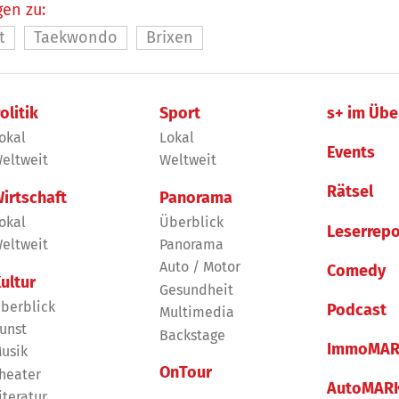
en zu:
t
Taekwondo
Brixen
olitik
Sport
s+ im Übe
okal
Lokal
Events
eltweit
Weltweit
Rätsel
irtschaft
Panorama
okal
Überblick
Leserrepo
eltweit
Panorama
Auto / Motor
Comedy
ultur
Gesundheit
berblick
Podcast
Multimedia
unst
Backstage
ImmoMAR
usik
OnTour
heater
AutoMAR
iteratur