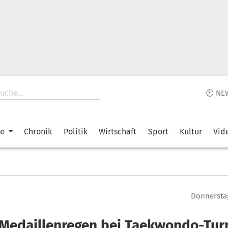
🕙 NE
ke
Chronik
Politik
Wirtschaft
Sport
Kultur
Vid
Donnerstag
 Medaillenregen bei Taekwondo-Tur