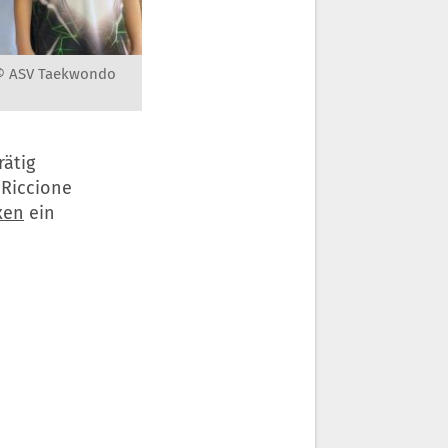
 © ASV Taekwondo
rätig
 Riccione
xen
ein