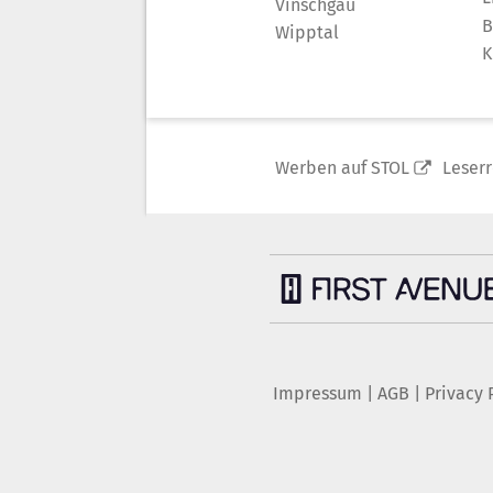
Vinschgau
B
Wipptal
K
Werben auf STOL
Leser
Impressum
|
AGB
|
Privacy 