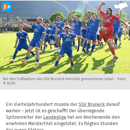
Bei den Fußballern des SSV Bruneck herrscht grenzenloser Jubel. -
Foto:
© DLife
Ein Vierteljahrhundert musste der
SSV Bruneck
darauf
warten – jetzt ist es geschafft! Der überragende
Spitzenreiter der
Landesliga
hat am Wochenende den
ersehnten Meistertitel eingetütet. Es folgten Stunden
der puren Ekstase.