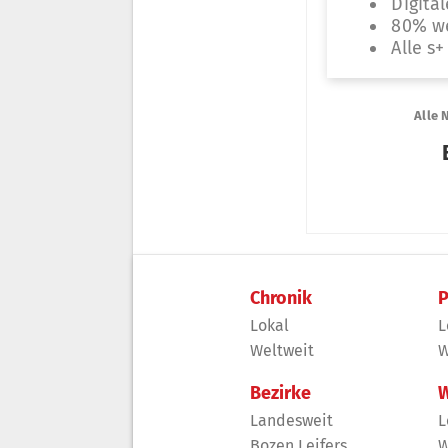
Chronik
P
Lokal
L
Weltweit
W
Bezirke
W
Landesweit
L
Bozen Leifers
W