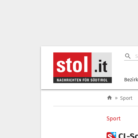
Bezir
»
Sport
Sport

CL-S