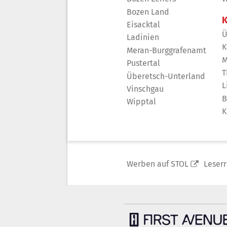
Bozen Land
K
Eisacktal
Ü
Ladinien
K
Meran-Burggrafenamt
M
Pustertal
T
Überetsch-Unterland
L
Vinschgau
B
Wipptal
K
Werben auf STOL
Leser