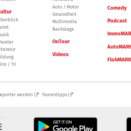
Auto / Motor
Comedy
ultur
Gesundheit
berblick
Podcast
Multimedia
unst
Backstage
ImmoMAR
usik
OnTour
heater
AutoMAR
iteratur
Videos
ildung
FlohMAR
ino / TV
reporter werden
Tourentipps