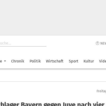
🕙 NE
ke
Chronik
Politik
Wirtschaft
Sport
Kultur
Vid
Freita
chlager Bayern gegen Juve nach vier