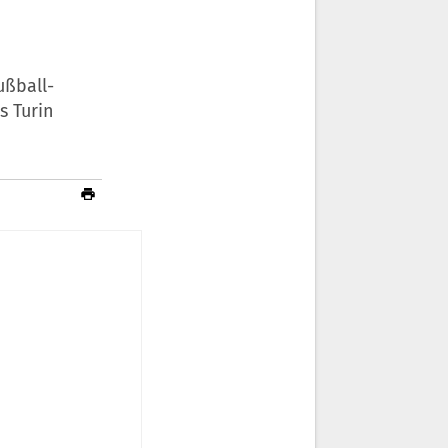
ußball-
 Turin