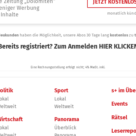
olitik
Sport
s+ im Übe
okal
Lokal
Events
eltweit
Weltweit
Rätsel
irtschaft
Panorama
okal
Überblick
Leserrepo
eltweit
Panorama