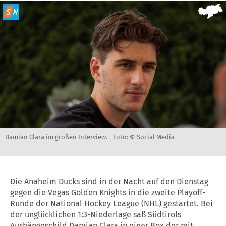
Damian Clara im großen Interview. -
Foto: © Social Media
Die
Anaheim Ducks
sind in der Nacht auf den Dienstag
gegen die Vegas Golden Knights in die zweite Playoff-
Runde der National Hockey League (
NHL
) gestartet. Bei
der unglücklichen 1:3-Niederlage saß Südtirols
Aushängeschild
Damian Clara
in einer Box der mit