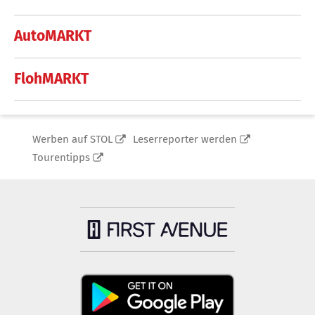
AutoMARKT
FlohMARKT
Werben auf STOL
Leserreporter werden
Tourentipps