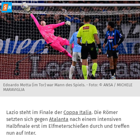
Edoardo Motta (im Tor) war Mann des Spiels. -
Foto: © ANSA / MICHELE
MARAVIGLIA
Lazio steht im Finale der
Coppa Italia
. Die Römer
setzten sich gegen
Atalanta
nach einem intensiven
Halbfinale erst im Elfmeterschießen durch und treffen
nun auf Inter.