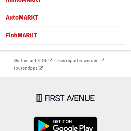
AutoMARKT
FlohMARKT
Werben auf STOL
Leserreporter werden
Tourentipps