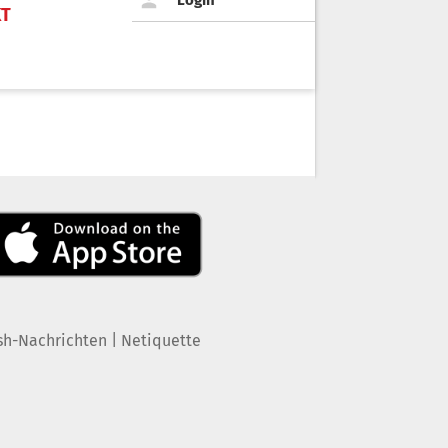
Login
KT
|
sh-Nachrichten
Netiquette