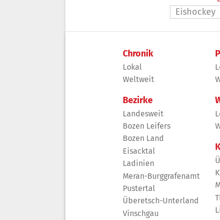
Eishockey
Chronik
P
Lokal
L
Weltweit
W
Bezirke
W
Landesweit
L
Bozen Leifers
W
Bozen Land
K
Eisacktal
Ü
Ladinien
K
Meran-Burggrafenamt
M
Pustertal
T
Überetsch-Unterland
L
Vinschgau