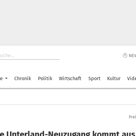
🕙 NE
ke
Chronik
Politik
Wirtschaft
Sport
Kultur
Vid
Fre
te Unterland-Neuzugang kommt aus