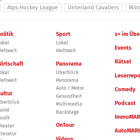
Alps Hockey League
Unterland Cavaliers
Miir
olitik
Sport
s+ im Übe
okal
Lokal
Events
eltweit
Weltweit
Rätsel
irtschaft
Panorama
okal
Überblick
Leserrepo
eltweit
Panorama
Auto / Motor
Comedy
ultur
Gesundheit
berblick
Podcast
Multimedia
unst
Backstage
ImmoMAR
usik
OnTour
heater
AutoMAR
iteratur
Videos