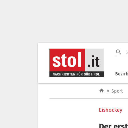
Bezir
»
Sport
Eishockey
Der ers