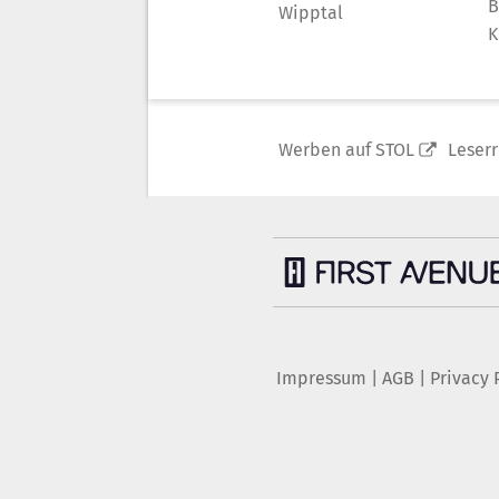
B
Wipptal
K
Werben auf STOL
Leser
Impressum
|
AGB
|
Privacy 