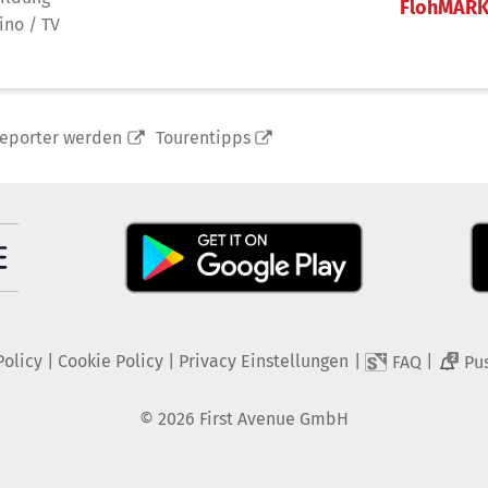
FlohMAR
ino / TV
reporter werden
Tourentipps
Policy
|
Cookie Policy
|
Privacy Einstellungen
|
|
FAQ
Pu
2
©
2026
First Avenue GmbH