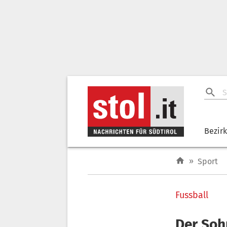
Bezir
»
Sport
Fussball
Der Soh