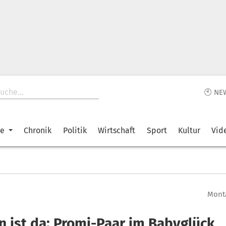
🕙 NE
ke
Chronik
Politik
Wirtschaft
Sport
Kultur
Vid
Monta
n ist da: Promi-Paar im Babyglück