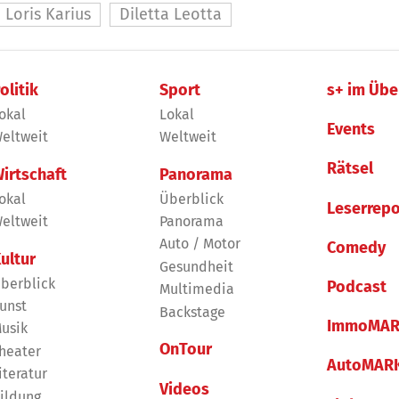
Loris Karius
Diletta Leotta
olitik
Sport
s+ im Übe
okal
Lokal
Events
eltweit
Weltweit
Rätsel
irtschaft
Panorama
okal
Überblick
Leserrepo
eltweit
Panorama
Auto / Motor
Comedy
ultur
Gesundheit
berblick
Podcast
Multimedia
unst
Backstage
ImmoMAR
usik
OnTour
heater
AutoMAR
iteratur
Videos
ildung