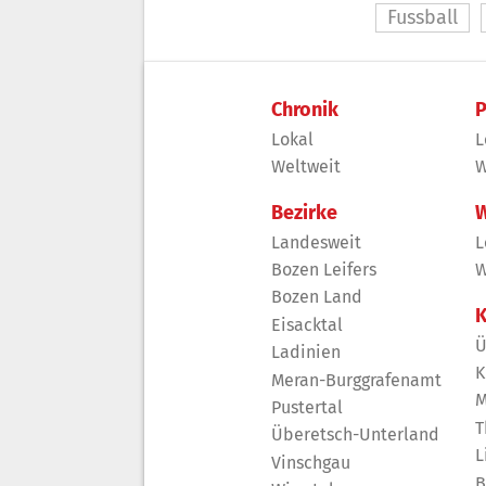
Fussball
Chronik
P
Lokal
L
Weltweit
W
Bezirke
W
Landesweit
L
Bozen Leifers
W
Bozen Land
K
Eisacktal
Ü
Ladinien
K
Meran-Burggrafenamt
M
Pustertal
T
Überetsch-Unterland
L
Vinschgau
B