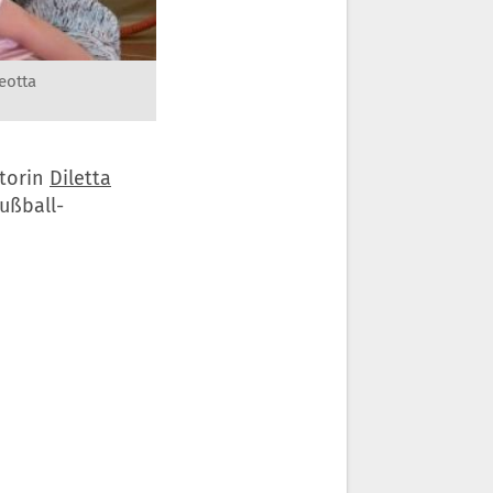
leotta
atorin
Diletta
ußball-