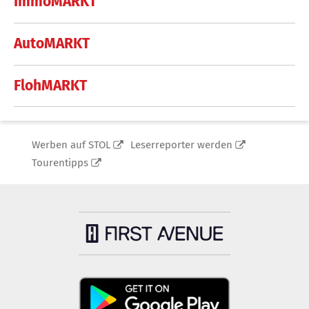
ImmoMARKT
AutoMARKT
FlohMARKT
Werben auf STOL
Leserreporter werden
Tourentipps