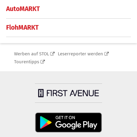
AutoMARKT
FlohMARKT
Werben auf STOL
Leserreporter werden
Tourentipps