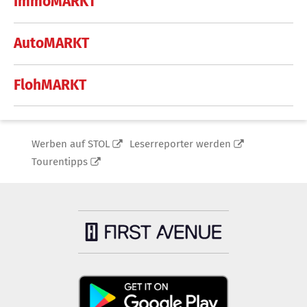
ImmoMARKT
AutoMARKT
FlohMARKT
Werben auf STOL
Leserreporter werden
Tourentipps