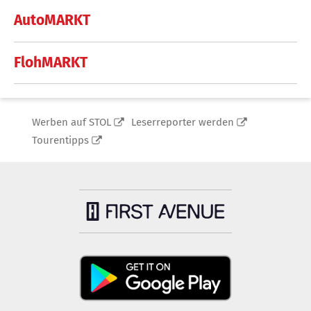
AutoMARKT
FlohMARKT
Werben auf STOL
Leserreporter werden
Tourentipps