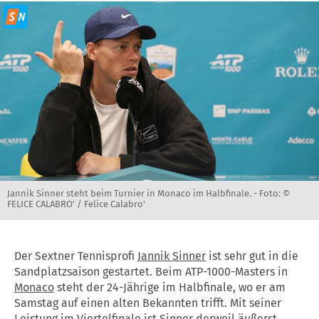
Jannik Sinner steht beim Turnier in Monaco im Halbfinale. -
Foto: ©
FELICE CALABRO' / Felice Calabro'
Der Sextner Tennisprofi
Jannik Sinner
ist sehr gut in die
Sandplatzsaison gestartet. Beim ATP-1000-Masters in
Monaco
steht der 24-Jährige im Halbfinale, wo er am
Samstag auf einen alten Bekannten trifft. Mit seiner
Leistung im Viertelfinale ist Sinner derweil äußerst