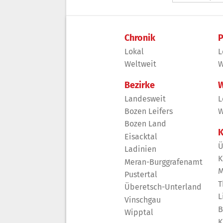
Chronik
P
Lokal
L
Weltweit
W
Bezirke
W
Landesweit
L
Bozen Leifers
W
Bozen Land
K
Eisacktal
Ü
Ladinien
K
Meran-Burggrafenamt
M
Pustertal
T
Überetsch-Unterland
L
Vinschgau
B
Wipptal
K