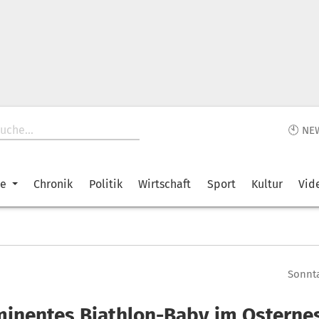
🕙 NE
ke
Chronik
Politik
Wirtschaft
Sport
Kultur
Vid
Sonnta
minentes Biathlon-Baby im Osterne