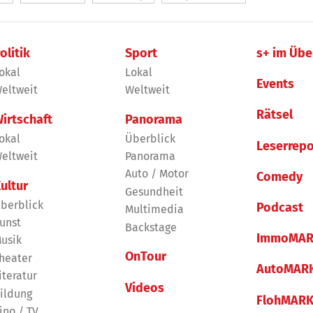
olitik
Sport
s+ im Übe
okal
Lokal
Events
eltweit
Weltweit
Rätsel
irtschaft
Panorama
okal
Überblick
Leserrepo
eltweit
Panorama
Auto / Motor
Comedy
ultur
Gesundheit
berblick
Podcast
Multimedia
unst
Backstage
ImmoMAR
usik
OnTour
heater
AutoMAR
iteratur
Videos
ildung
FlohMAR
ino / TV