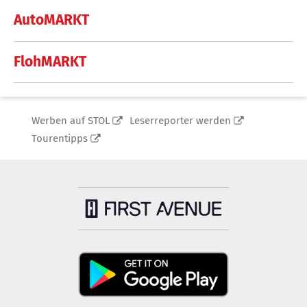
AutoMARKT
FlohMARKT
Werben auf STOL
Leserreporter werden
Tourentipps