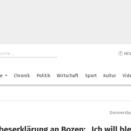
🕙 NE
ke
Chronik
Politik
Wirtschaft
Sport
Kultur
Vid
Donnerstag
beserklärung an Bozen: „Ich will bl