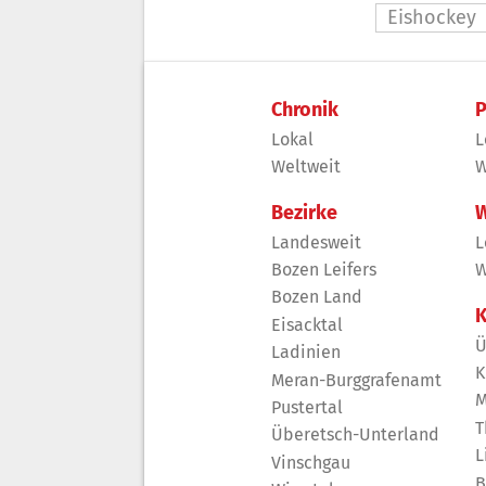
Eishockey
Chronik
P
Lokal
L
Weltweit
W
Bezirke
W
Landesweit
L
Bozen Leifers
W
Bozen Land
K
Eisacktal
Ü
Ladinien
K
Meran-Burggrafenamt
M
Pustertal
T
Überetsch-Unterland
L
Vinschgau
B