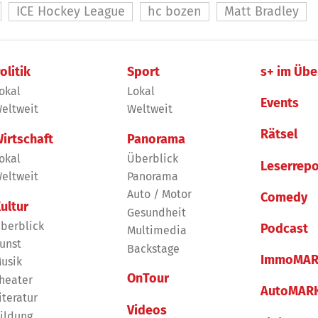
ICE Hockey League
hc bozen
Matt Bradley
olitik
Sport
s+ im Übe
okal
Lokal
Events
eltweit
Weltweit
Rätsel
irtschaft
Panorama
okal
Überblick
Leserrepo
eltweit
Panorama
Auto / Motor
Comedy
ultur
Gesundheit
berblick
Podcast
Multimedia
unst
Backstage
ImmoMAR
usik
OnTour
heater
AutoMAR
iteratur
Videos
ildung