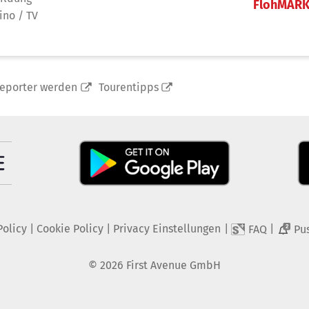
FlohMAR
ino / TV
reporter werden
Tourentipps
Policy
|
Cookie Policy
|
Privacy Einstellungen
|
|
FAQ
Pu
2
©
2026
First Avenue GmbH