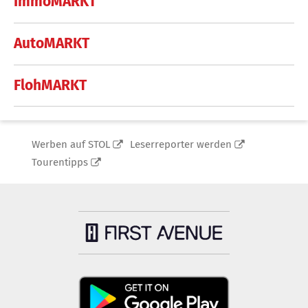
ImmoMARKT
AutoMARKT
FlohMARKT
Werben auf STOL
Leserreporter werden
Tourentipps