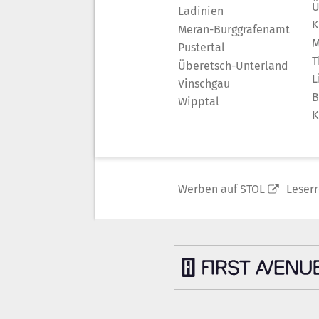
Ü
Ladinien
K
Meran-Burggrafenamt
M
Pustertal
T
Überetsch-Unterland
L
Vinschgau
B
Wipptal
K
Werben auf STOL
Leser