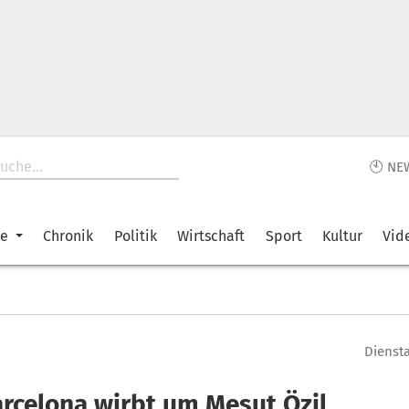
🕙 NE
ke
Chronik
Politik
Wirtschaft
Sport
Kultur
Vid
Diensta
arcelona wirbt um Mesut Özil