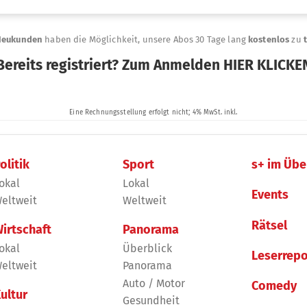
olitik
Sport
s+ im Übe
okal
Lokal
Events
eltweit
Weltweit
Rätsel
irtschaft
Panorama
okal
Überblick
Leserrepo
eltweit
Panorama
Auto / Motor
Comedy
ultur
Gesundheit