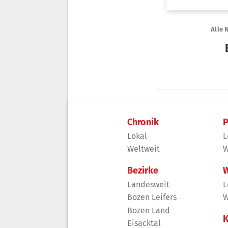
Chronik
P
Lokal
L
Weltweit
W
Bezirke
W
Landesweit
L
Bozen Leifers
W
Bozen Land
K
Eisacktal