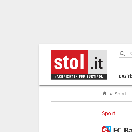
Bezir
»
Sport
Sport

FC B