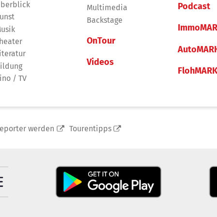
berblick
Podcast
Multimedia
unst
Backstage
ImmoMAR
usik
OnTour
heater
AutoMAR
iteratur
Videos
ildung
FlohMAR
ino / TV
reporter werden
Tourentipps