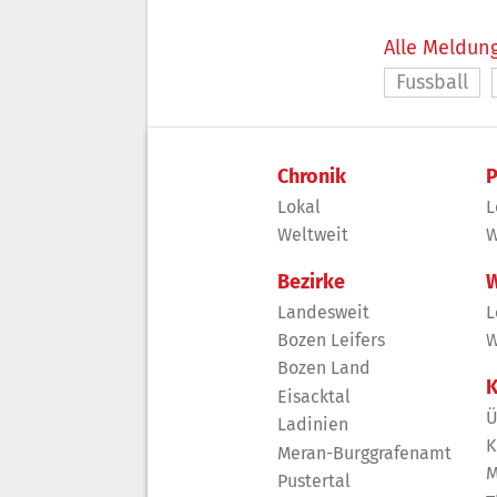
Alle Meldung
Fussball
Chronik
P
Lokal
L
Weltweit
W
Bezirke
W
Landesweit
L
Bozen Leifers
W
Bozen Land
K
Eisacktal
Ü
Ladinien
K
Meran-Burggrafenamt
M
Pustertal