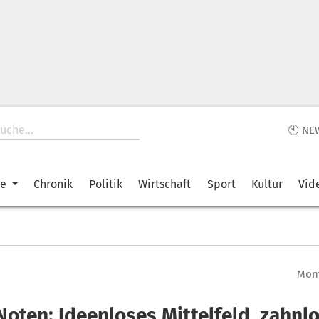
🕙 NE
ke
Chronik
Politik
Wirtschaft
Sport
Kultur
Vid
Mont
Noten: Ideenloses Mittelfeld, zahnl