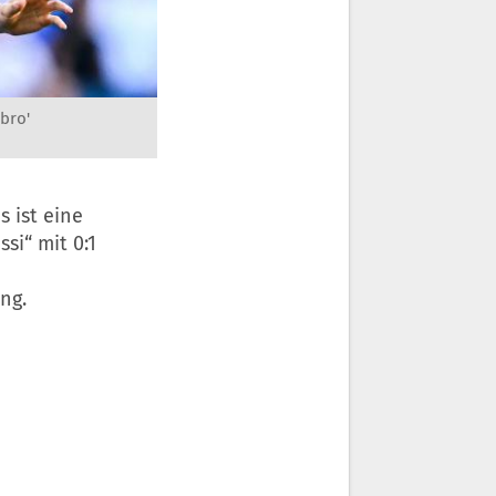
abro'
s ist eine
si“ mit 0:1
ng.