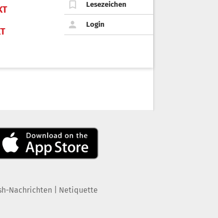
Lesezeichen
KT
Login
KT
|
sh-Nachrichten
Netiquette