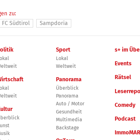
en zu:
FC Südtirol
Sampdoria
olitik
Sport
s+ im Übe
okal
Lokal
Events
eltweit
Weltweit
Rätsel
irtschaft
Panorama
okal
Überblick
Leserrepo
eltweit
Panorama
Auto / Motor
Comedy
ultur
Gesundheit
berblick
Podcast
Multimedia
unst
Backstage
ImmoMAR
usik