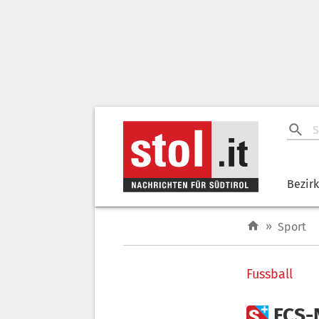
Bezir
»
Sport
Fussball

FCS-