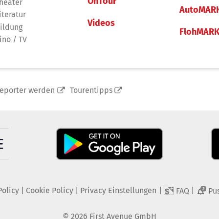
OnTour
heater
AutoMAR
iteratur
Videos
ildung
FlohMAR
ino / TV
reporter werden
Tourentipps
Policy
|
Cookie Policy
|
Privacy Einstellungen
|
|
FAQ
Pu
2
©
2026
First Avenue GmbH