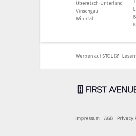
T
Überetsch-Unterland
L
Vinschgau
B
Wipptal
K
Werben auf STOL
Leser
Impressum
|
AGB
|
Privacy 