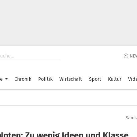
🕙 NE
ke
Chronik
Politik
Wirtschaft
Sport
Kultur
Vid
Samst
Noten: Zu wenig Ideen und Klasse