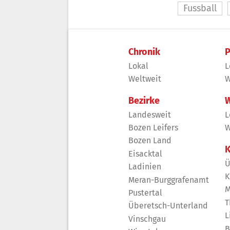
Fussball
Chronik
P
Lokal
L
Weltweit
W
Bezirke
W
Landesweit
L
Bozen Leifers
W
Bozen Land
K
Eisacktal
Ü
Ladinien
K
Meran-Burggrafenamt
M
Pustertal
T
Überetsch-Unterland
L
Vinschgau
B