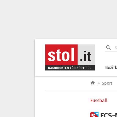
Bezir
»
Sport
Fussball

FCS-