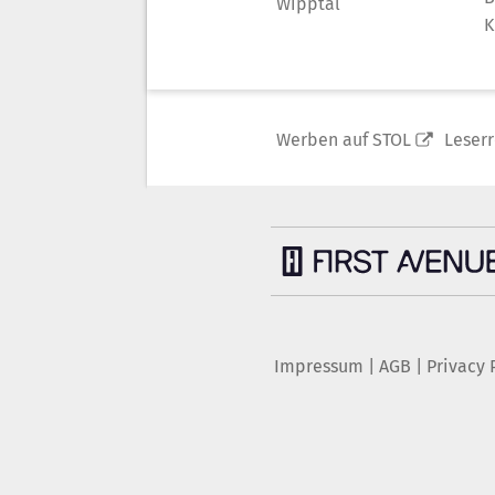
Wipptal
K
Werben auf STOL
Leser
Impressum
|
AGB
|
Privacy 