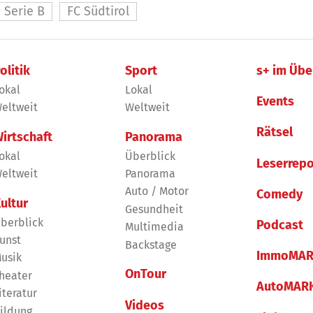
Serie B
FC Südtirol
olitik
Sport
s+ im Übe
okal
Lokal
Events
eltweit
Weltweit
Rätsel
irtschaft
Panorama
okal
Überblick
Leserrepo
eltweit
Panorama
Auto / Motor
Comedy
ultur
Gesundheit
berblick
Podcast
Multimedia
unst
Backstage
ImmoMAR
usik
OnTour
heater
AutoMAR
iteratur
Videos
ildung