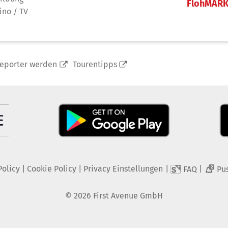
FlohMAR
ino / TV
reporter werden
Tourentipps
Policy
|
Cookie Policy
|
Privacy Einstellungen
|
|
FAQ
Pu
2
©
2026
First Avenue GmbH