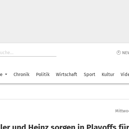
🕙 NE
ke
Chronik
Politik
Wirtschaft
Sport
Kultur
Vid
Mittwoc
ler und Heinz sorgen in Playoffs fü