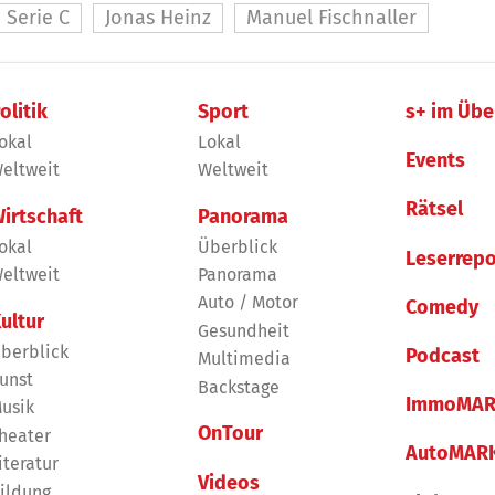
Serie C
Jonas Heinz
Manuel Fischnaller
olitik
Sport
s+ im Übe
okal
Lokal
Events
eltweit
Weltweit
Rätsel
irtschaft
Panorama
okal
Überblick
Leserrepo
eltweit
Panorama
Auto / Motor
Comedy
ultur
Gesundheit
berblick
Podcast
Multimedia
unst
Backstage
ImmoMAR
usik
OnTour
heater
AutoMAR
iteratur
Videos
ildung