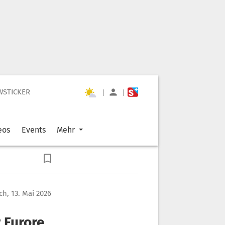
WSTICKER
|
|
eos
Events
Mehr
h, 13. Mai 2026
r Furore