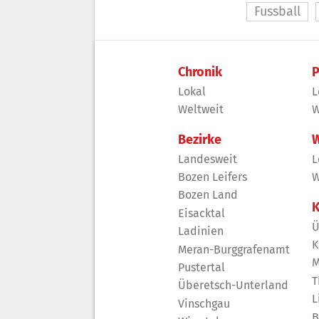
Fussball
Chronik
P
Lokal
L
Weltweit
W
Bezirke
W
Landesweit
L
Bozen Leifers
W
Bozen Land
K
Eisacktal
Ü
Ladinien
K
Meran-Burggrafenamt
M
Pustertal
T
Überetsch-Unterland
L
Vinschgau
B