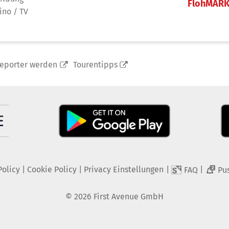
FlohMAR
ino / TV
reporter werden
Tourentipps
Policy
|
Cookie Policy
|
Privacy Einstellungen
|
|
FAQ
Pu
2
©
2026
First Avenue GmbH