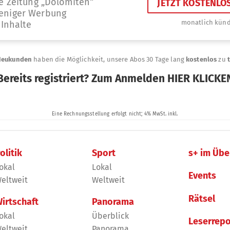
olitik
Sport
s+ im Übe
okal
Lokal
Events
eltweit
Weltweit
Rätsel
irtschaft
Panorama
okal
Überblick
Leserrepo
eltweit
Panorama