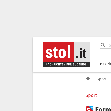
Bezir
»
Sport
Sport

Form