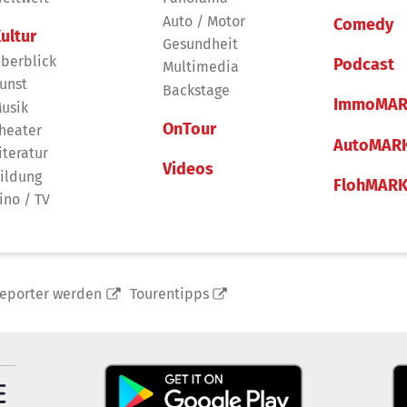
Auto / Motor
Comedy
ultur
Gesundheit
berblick
Podcast
Multimedia
unst
Backstage
ImmoMAR
usik
OnTour
heater
AutoMAR
iteratur
Videos
ildung
FlohMAR
ino / TV
reporter werden
Tourentipps