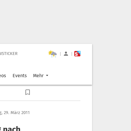
WSTICKER
|
|
eos
Events
Mehr
g, 29. März 2011
g nach