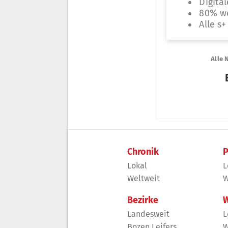
Chronik
P
Lokal
L
Weltweit
W
Bezirke
W
Landesweit
L
Bozen Leifers
W