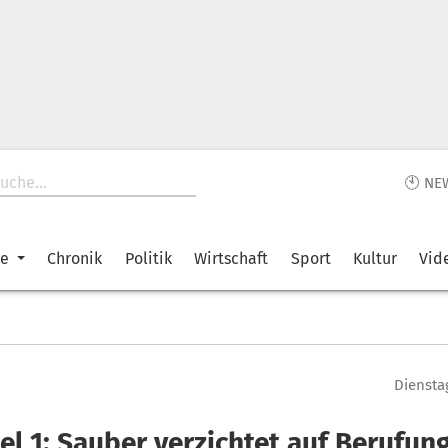
🕙 NE
ke
Chronik
Politik
Wirtschaft
Sport
Kultur
Vid
Diensta
el 1: Sauber verzichtet auf Berufun