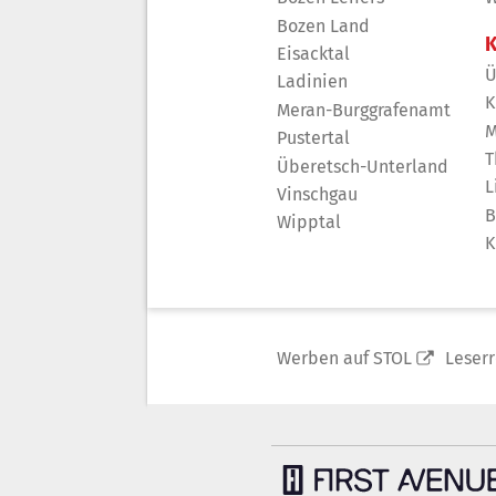
Bozen Land
K
Eisacktal
Ü
Ladinien
K
Meran-Burggrafenamt
M
Pustertal
T
Überetsch-Unterland
L
Vinschgau
B
Wipptal
K
Werben auf STOL
Leser