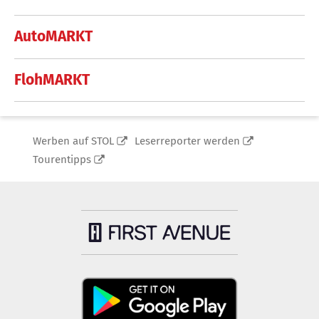
AutoMARKT
FlohMARKT
Werben auf STOL
Leserreporter werden
Tourentipps