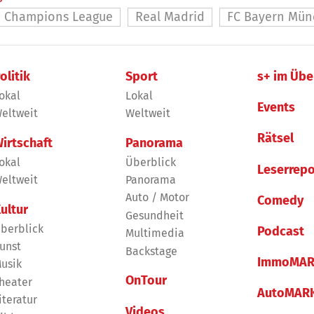
Champions League
Real Madrid
FC Bayern Mü
olitik
Sport
s+ im Übe
okal
Lokal
Events
eltweit
Weltweit
Rätsel
irtschaft
Panorama
okal
Überblick
Leserrepo
eltweit
Panorama
Auto / Motor
Comedy
ultur
Gesundheit
berblick
Podcast
Multimedia
unst
Backstage
ImmoMAR
usik
OnTour
heater
AutoMAR
iteratur
Videos