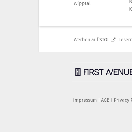
B
Wipptal
K
Werben auf STOL
Leser
Impressum
|
AGB
|
Privacy 