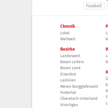
Fussball
Chronik
P
Lokal
L
Weltweit
W
Bezirke
W
Landesweit
L
Bozen Leifers
W
Bozen Land
K
Eisacktal
Ü
Ladinien
K
Meran-Burggrafenamt
M
Pustertal
T
Überetsch-Unterland
L
Vinschgau