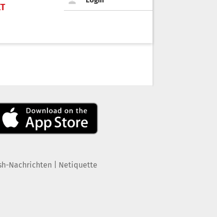
Login
KT
|
sh-Nachrichten
Netiquette