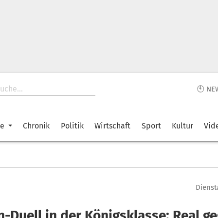
🕙 NE
ke
Chronik
Politik
Wirtschaft
Sport
Kultur
Vid
Diensta
n-Duell in der Königsklasse: Real g