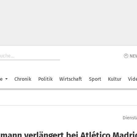
🕙 NE
ke
Chronik
Politik
Wirtschaft
Sport
Kultur
Vid
Diensta
zmann verlängert bei Atlético Madri