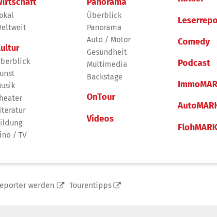
irtschaft
Panorama
okal
Überblick
Leserrepo
eltweit
Panorama
Auto / Motor
Comedy
ultur
Gesundheit
berblick
Podcast
Multimedia
unst
Backstage
ImmoMAR
usik
OnTour
heater
AutoMAR
iteratur
Videos
ildung
FlohMAR
ino / TV
reporter werden
Tourentipps