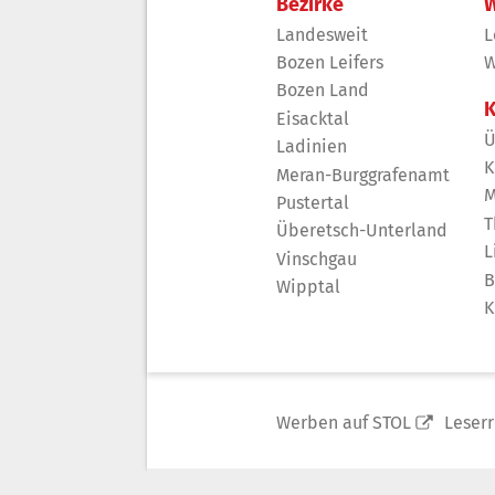
Bezirke
W
Landesweit
L
Bozen Leifers
W
Bozen Land
K
Eisacktal
Ü
Ladinien
K
Meran-Burggrafenamt
M
Pustertal
T
Überetsch-Unterland
L
Vinschgau
B
Wipptal
K
Werben auf STOL
Leser