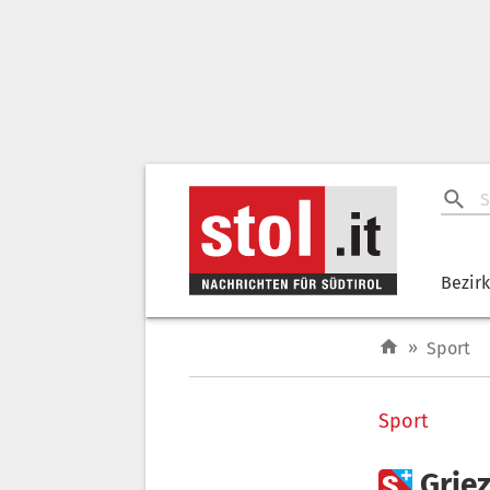
Bezir
»
Sport
Sport

Grie