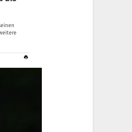
seinen
weitere