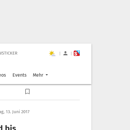
WSTICKER
|
|
eos
Events
Mehr
g, 13. Juni 2017
d bis