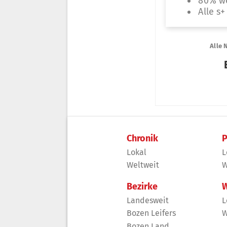
Chronik
P
Lokal
L
Weltweit
W
Bezirke
W
Landesweit
L
Bozen Leifers
W
Bozen Land