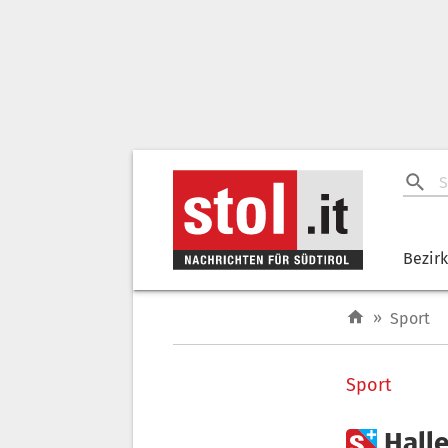
Bezir
»
Sport
Sport

Hall