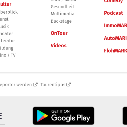
Comedy
ultur
Gesundheit
berblick
Podcast
Multimedia
unst
Backstage
ImmoMAR
usik
OnTour
heater
AutoMAR
iteratur
Videos
ildung
FlohMAR
ino / TV
reporter werden
Tourentipps