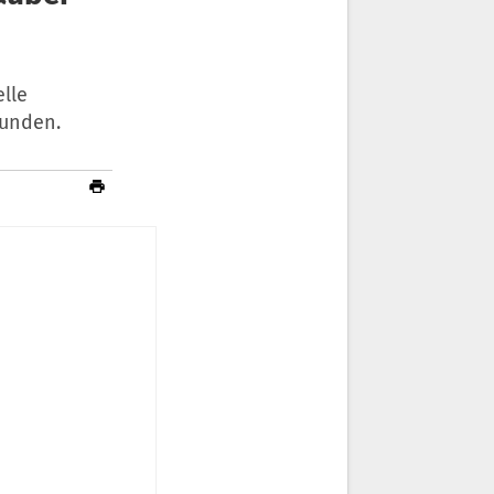
elle
funden.