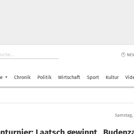
🕙 NE
ke
Chronik
Politik
Wirtschaft
Sport
Kultur
Vid
Samstag, 
enturnier: Laatsch gewinnt „Budenz