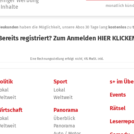
olitik
Sport
s+ im Übe
okal
Lokal
Events
eltweit
Weltweit
Rätsel
irtschaft
Panorama
okal
Überblick
Leserrepo
eltweit
Panorama
Auto / Motor