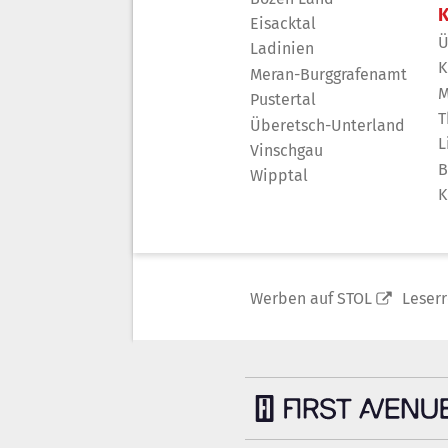
K
Eisacktal
Ü
Ladinien
K
Meran-Burggrafenamt
M
Pustertal
T
Überetsch-Unterland
L
Vinschgau
B
Wipptal
K
Werben auf STOL
Leser