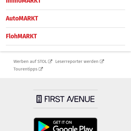
ImmoMARKT
AutoMARKT
FlohMARKT
Werben auf STOL
Leserreporter werden
Tourentipps