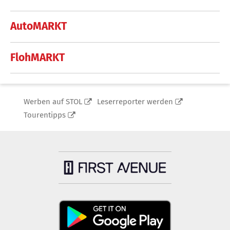
AutoMARKT
FlohMARKT
Werben auf STOL
Leserreporter werden
Tourentipps