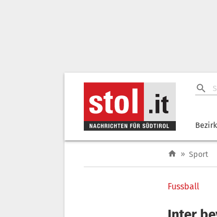
Bezir
»
Sport
Fussball
Inter be