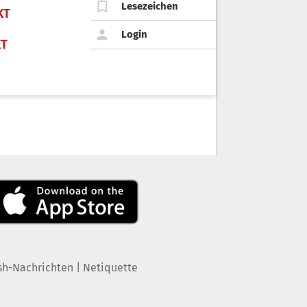
Lesezeichen
KT
Login
KT
|
sh-Nachrichten
Netiquette