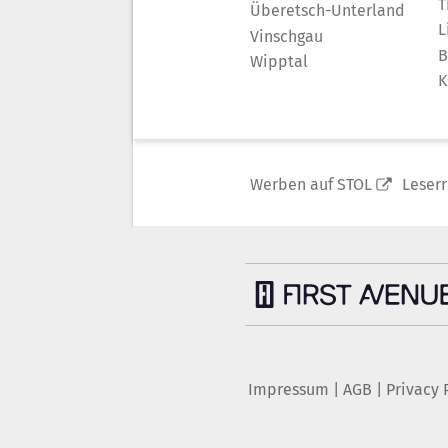
T
Überetsch-Unterland
L
Vinschgau
B
Wipptal
K
Werben auf STOL
Leser
Impressum
|
AGB
|
Privacy 