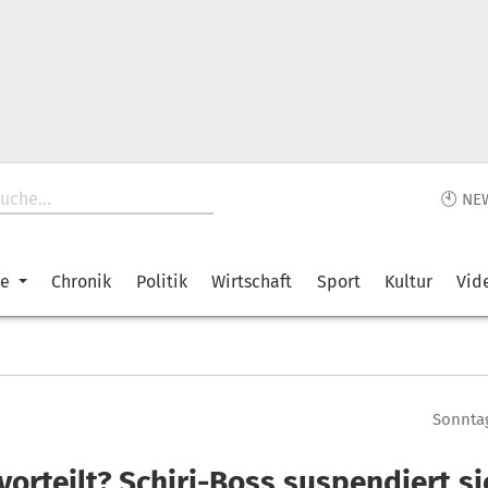
🕙 NE
ke
Chronik
Politik
Wirtschaft
Sport
Kultur
Vid
Sonntag
vorteilt? Schiri-Boss suspendiert si