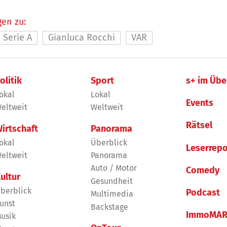
en zu:
Serie A
Gianluca Rocchi
VAR
olitik
Sport
s+ im Übe
okal
Lokal
Events
eltweit
Weltweit
Rätsel
irtschaft
Panorama
okal
Überblick
Leserrepo
eltweit
Panorama
Auto / Motor
Comedy
ultur
Gesundheit
berblick
Podcast
Multimedia
unst
Backstage
ImmoMAR
usik