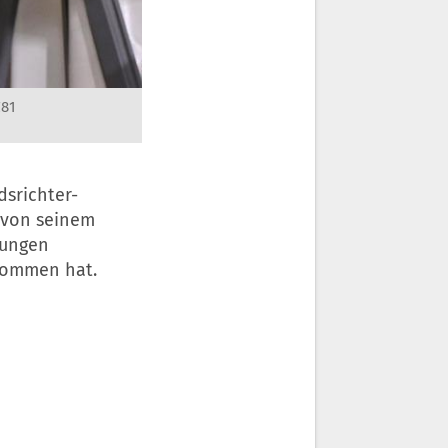
Z81
dsrichter-
t von seinem
lungen
nommen hat.