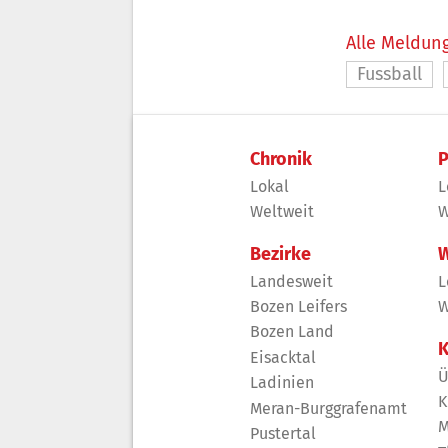
Alle Meldung
Fussball
Chronik
P
Lokal
L
Weltweit
W
Bezirke
W
Landesweit
L
Bozen Leifers
W
Bozen Land
K
Eisacktal
Ü
Ladinien
K
Meran-Burggrafenamt
M
Pustertal