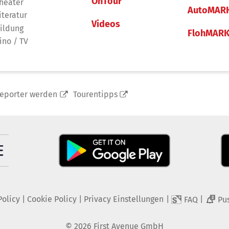
OnTour
heater
AutoMAR
iteratur
Videos
ildung
FlohMAR
ino / TV
reporter werden
Tourentipps
Policy
|
Cookie Policy
|
Privacy Einstellungen
|
|
FAQ
Pu
2
©
2026
First Avenue GmbH