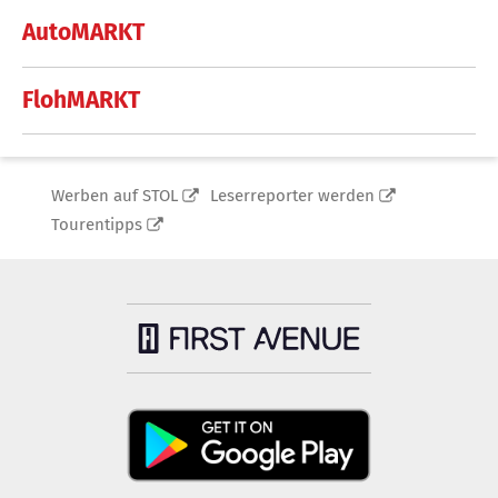
AutoMARKT
FlohMARKT
Werben auf STOL
Leserreporter werden
Tourentipps